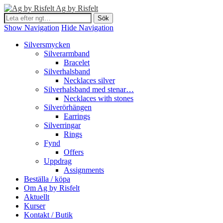
Ag by Risfelt
Show Navigation
Hide Navigation
Silversmycken
Silverarmband
Bracelet
Silverhalsband
Necklaces silver
Silverhalsband med stenar…
Necklaces with stones
Silverörhängen
Earrings
Silverringar
Rings
Fynd
Offers
Uppdrag
Assignments
Beställa / köpa
Om Ag by Risfelt
Aktuellt
Kurser
Kontakt / Butik