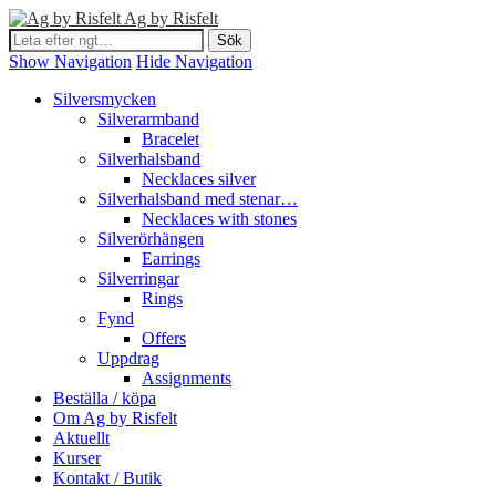
Ag by Risfelt
Show Navigation
Hide Navigation
Silversmycken
Silverarmband
Bracelet
Silverhalsband
Necklaces silver
Silverhalsband med stenar…
Necklaces with stones
Silverörhängen
Earrings
Silverringar
Rings
Fynd
Offers
Uppdrag
Assignments
Beställa / köpa
Om Ag by Risfelt
Aktuellt
Kurser
Kontakt / Butik