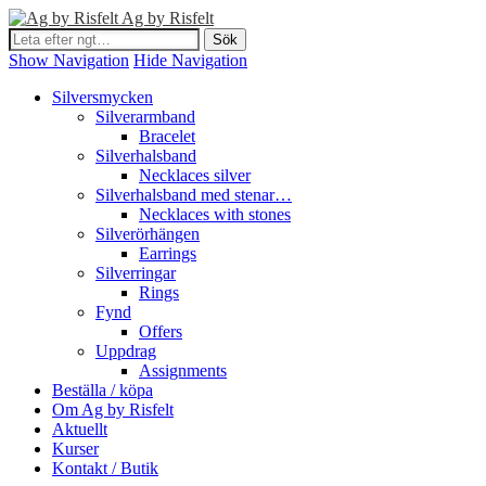
Ag by Risfelt
Show Navigation
Hide Navigation
Silversmycken
Silverarmband
Bracelet
Silverhalsband
Necklaces silver
Silverhalsband med stenar…
Necklaces with stones
Silverörhängen
Earrings
Silverringar
Rings
Fynd
Offers
Uppdrag
Assignments
Beställa / köpa
Om Ag by Risfelt
Aktuellt
Kurser
Kontakt / Butik