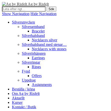
Ag by Risfelt
Show Navigation
Hide Navigation
Silversmycken
Silverarmband
Bracelet
Silverhalsband
Necklaces silver
Silverhalsband med stenar…
Necklaces with stones
Silverörhängen
Earrings
Silverringar
Rings
Fynd
Offers
Uppdrag
Assignments
Beställa / köpa
Om Ag by Risfelt
Aktuellt
Kurser
Kontakt / Butik