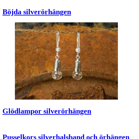
Böjda silverörhängen
Glödlampor silverörhängen
Pusselkors silverhalsband och örhängen