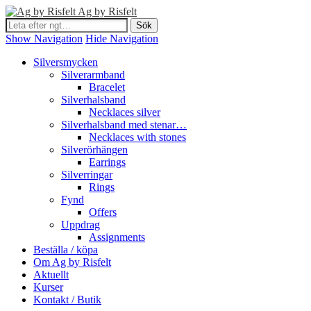
Ag by Risfelt
Show Navigation
Hide Navigation
Silversmycken
Silverarmband
Bracelet
Silverhalsband
Necklaces silver
Silverhalsband med stenar…
Necklaces with stones
Silverörhängen
Earrings
Silverringar
Rings
Fynd
Offers
Uppdrag
Assignments
Beställa / köpa
Om Ag by Risfelt
Aktuellt
Kurser
Kontakt / Butik