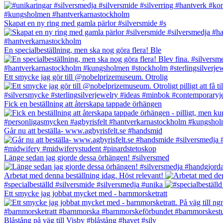
Skapat en ny ring med gamla pärlor #silversmide #s
En specialbeställning, men ska nog göra flera! Ble
Ett smycke jag gör till @nobelprizemuseum. Otrolig
Fick en beställning att återskapa tappade örhängen
Går nu att beställa- www.agbyrisfelt.se #handsmid
Länge sedan jag gjorde dessa örhängen! #silversmed
Arbetat med denna beställning idag. Höst relevant!
#specialbeställd #silversmide #silversmedja #unika
Ett smycke jag jobbat mycket med - barnmorsketratt
Blåstång på väg till Visby #blåstång #havet #silv