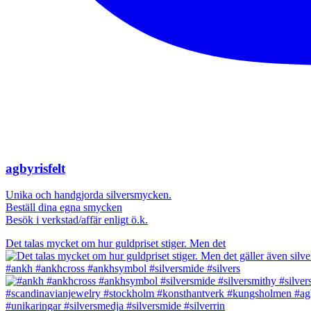
agbyrisfelt
Unika och handgjorda silversmycken.
Beställ dina egna smycken
Besök i verkstad/affär enligt ö.k.
Det talas mycket om hur guldpriset stiger. Men det
#ankh #ankhcross #ankhsymbol #silversmide #silvers
#unikaringar #silversmedja #silversmide #silverrin