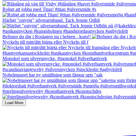
Roligt att jobba med Titan! #titan #silversmide #s
Härligt "ostyrig" silverarmband. Tack Jennie Odhli
Befnner du dig i Roslagen nu i helgen - kom!!
Nyckeln till mitt/ditt hjärta eller Nyckeln till f
Monokel som silversmycke. #monokel #silverhantverk
Nobelmuseet har ny utställning som fångar upp "sak
#sterlingsilverjewelry #konsthantverk #konstochdes
Load More