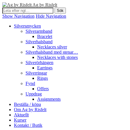
Ag by Risfelt
Show Navigation
Hide Navigation
Silversmycken
Silverarmband
Bracelet
Silverhalsband
Necklaces silver
Silverhalsband med stenar…
Necklaces with stones
Silverörhängen
Earrings
Silverringar
Rings
Fynd
Offers
Uppdrag
Assignments
Beställa / köpa
Om Ag by Risfelt
Aktuellt
Kurser
Kontakt / Butik