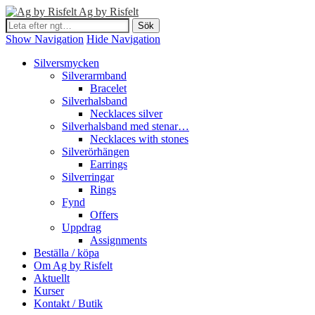
Ag by Risfelt
Show Navigation
Hide Navigation
Silversmycken
Silverarmband
Bracelet
Silverhalsband
Necklaces silver
Silverhalsband med stenar…
Necklaces with stones
Silverörhängen
Earrings
Silverringar
Rings
Fynd
Offers
Uppdrag
Assignments
Beställa / köpa
Om Ag by Risfelt
Aktuellt
Kurser
Kontakt / Butik