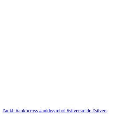
#ankh #ankhcross #ankhsymbol #silversmide #silvers