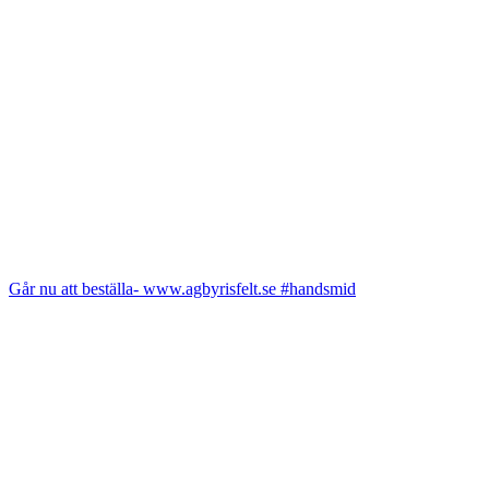
Går nu att beställa- www.agbyrisfelt.se #handsmid