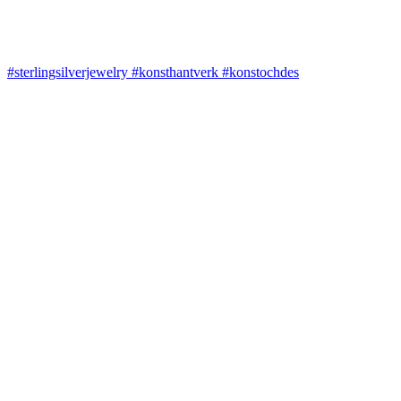
#sterlingsilverjewelry #konsthantverk #konstochdes