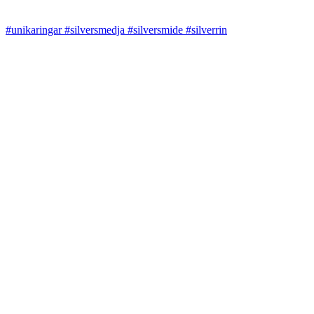
#unikaringar #silversmedja #silversmide #silverrin