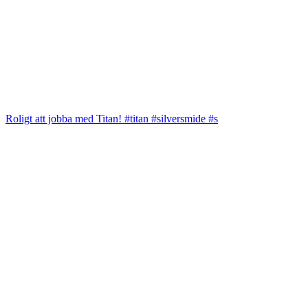
Roligt att jobba med Titan! #titan #silversmide #s