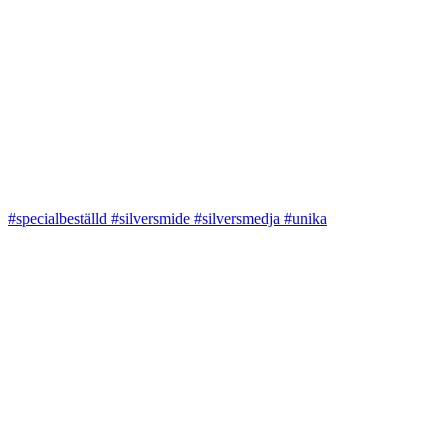
#specialbeställd #silversmide #silversmedja #unika