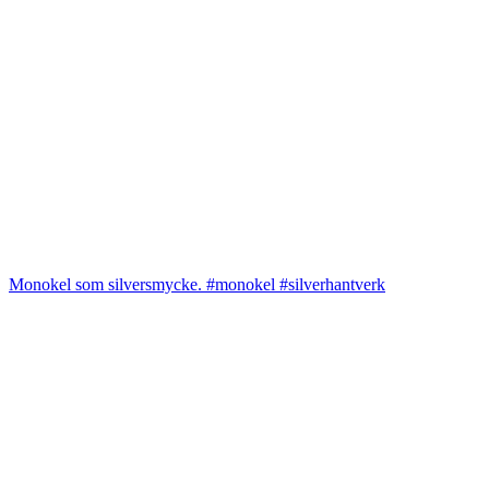
Monokel som silversmycke. #monokel #silverhantverk