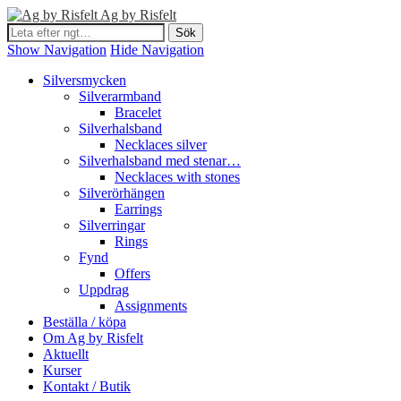
Ag by Risfelt
Show Navigation
Hide Navigation
Silversmycken
Silverarmband
Bracelet
Silverhalsband
Necklaces silver
Silverhalsband med stenar…
Necklaces with stones
Silverörhängen
Earrings
Silverringar
Rings
Fynd
Offers
Uppdrag
Assignments
Beställa / köpa
Om Ag by Risfelt
Aktuellt
Kurser
Kontakt / Butik