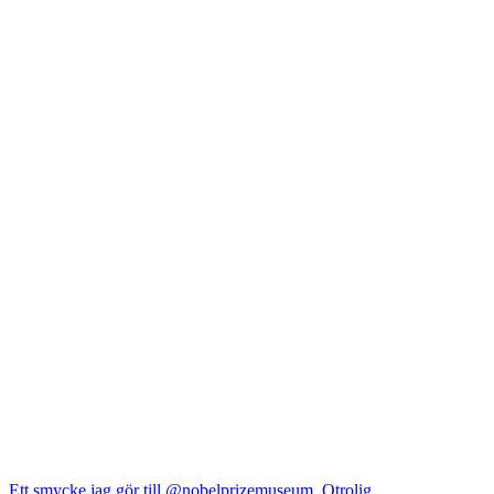
Ett smycke jag gör till @nobelprizemuseum. Otrolig