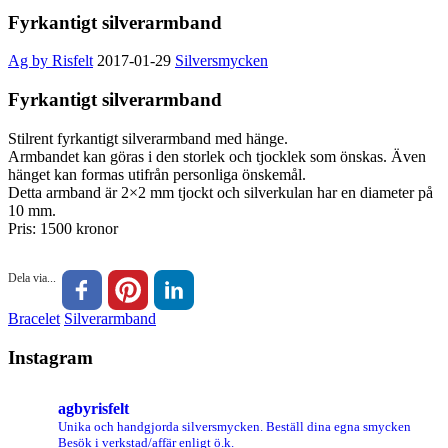
Fyrkantigt silverarmband
Ag by Risfelt
2017-01-29
Silversmycken
Fyrkantigt silverarmband
Stilrent fyrkantigt silverarmband med hänge.
Armbandet kan göras i den storlek och tjocklek som önskas. Även
hänget kan formas utifrån personliga önskemål.
Detta armband är 2×2 mm tjockt och silverkulan har en diameter på
10 mm.
Pris: 1500 kronor
Dela via...
Bracelet
Silverarmband
Instagram
agbyrisfelt
Unika och handgjorda silversmycken.
Beställ dina egna smycken
Besök i verkstad/affär enligt ö.k.