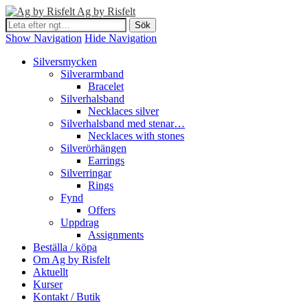
Ag by Risfelt
Show Navigation
Hide Navigation
Silversmycken
Silverarmband
Bracelet
Silverhalsband
Necklaces silver
Silverhalsband med stenar…
Necklaces with stones
Silverörhängen
Earrings
Silverringar
Rings
Fynd
Offers
Uppdrag
Assignments
Beställa / köpa
Om Ag by Risfelt
Aktuellt
Kurser
Kontakt / Butik