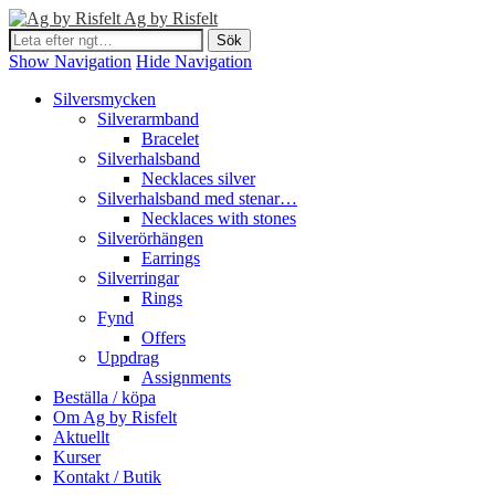
Ag by Risfelt
Show Navigation
Hide Navigation
Silversmycken
Silverarmband
Bracelet
Silverhalsband
Necklaces silver
Silverhalsband med stenar…
Necklaces with stones
Silverörhängen
Earrings
Silverringar
Rings
Fynd
Offers
Uppdrag
Assignments
Beställa / köpa
Om Ag by Risfelt
Aktuellt
Kurser
Kontakt / Butik