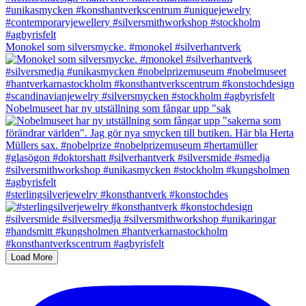
Monokel som silversmycke. #monokel #silverhantverk
Nobelmuseet har ny utställning som fångar upp "sak
#sterlingsilverjewelry #konsthantverk #konstochdes
Load More