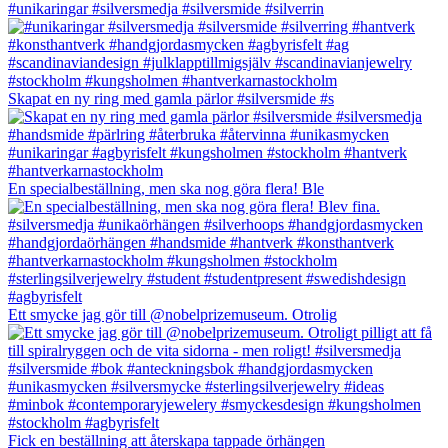
#unikaringar #silversmedja #silversmide #silverrin
Skapat en ny ring med gamla pärlor #silversmide #s
En specialbeställning, men ska nog göra flera! Ble
Ett smycke jag gör till @nobelprizemuseum. Otrolig
Fick en beställning att återskapa tappade örhängen