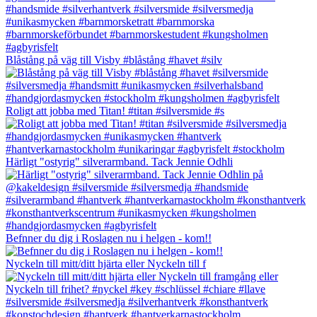
Blåstång på väg till Visby #blåstång #havet #silv
Roligt att jobba med Titan! #titan #silversmide #s
Härligt "ostyrig" silverarmband. Tack Jennie Odhli
Befnner du dig i Roslagen nu i helgen - kom!!
Nyckeln till mitt/ditt hjärta eller Nyckeln till f