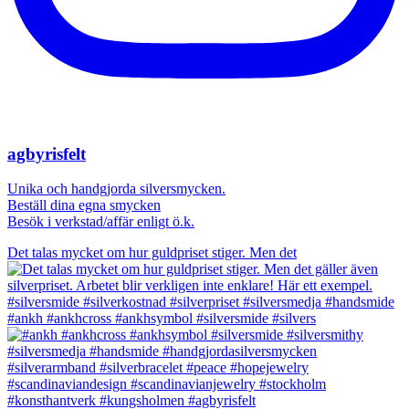
agbyrisfelt
Unika och handgjorda silversmycken.
Beställ dina egna smycken
Besök i verkstad/affär enligt ö.k.
Det talas mycket om hur guldpriset stiger. Men det
#ankh #ankhcross #ankhsymbol #silversmide #silvers