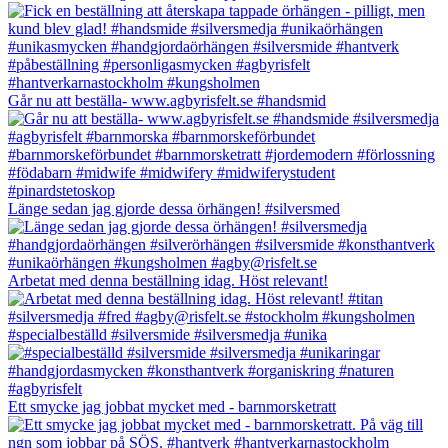
Går nu att beställa- www.agbyrisfelt.se #handsmid
Länge sedan jag gjorde dessa örhängen! #silversmed
Arbetat med denna beställning idag. Höst relevant!
#specialbeställd #silversmide #silversmedja #unika
Ett smycke jag jobbat mycket med - barnmorsketratt