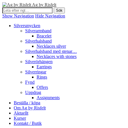
Ag by Risfelt
Show Navigation
Hide Navigation
Silversmycken
Silverarmband
Bracelet
Silverhalsband
Necklaces silver
Silverhalsband med stenar…
Necklaces with stones
Silverörhängen
Earrings
Silverringar
Rings
Fynd
Offers
Uppdrag
Assignments
Beställa / köpa
Om Ag by Risfelt
Aktuellt
Kurser
Kontakt / Butik