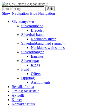
Ag by Risfelt
Show Navigation
Hide Navigation
Silversmycken
Silverarmband
Bracelet
Silverhalsband
Necklaces silver
Silverhalsband med stenar…
Necklaces with stones
Silverörhängen
Earrings
Silverringar
Rings
Fynd
Offers
Uppdrag
Assignments
Beställa / köpa
Om Ag by Risfelt
Aktuellt
Kurser
Kontakt / Butik