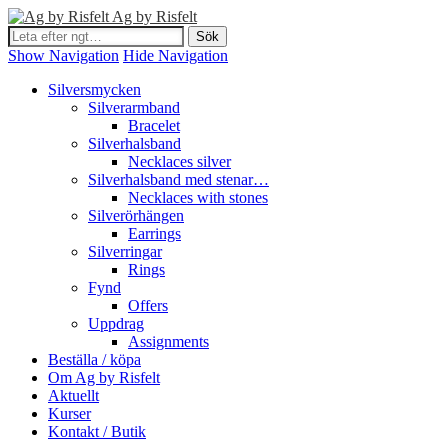
Ag by Risfelt
Show Navigation
Hide Navigation
Silversmycken
Silverarmband
Bracelet
Silverhalsband
Necklaces silver
Silverhalsband med stenar…
Necklaces with stones
Silverörhängen
Earrings
Silverringar
Rings
Fynd
Offers
Uppdrag
Assignments
Beställa / köpa
Om Ag by Risfelt
Aktuellt
Kurser
Kontakt / Butik