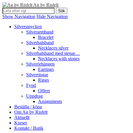
Ag by Risfelt
Show Navigation
Hide Navigation
Silversmycken
Silverarmband
Bracelet
Silverhalsband
Necklaces silver
Silverhalsband med stenar…
Necklaces with stones
Silverörhängen
Earrings
Silverringar
Rings
Fynd
Offers
Uppdrag
Assignments
Beställa / köpa
Om Ag by Risfelt
Aktuellt
Kurser
Kontakt / Butik