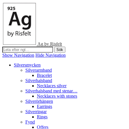
Ag by Risfelt
Show Navigation
Hide Navigation
Silversmycken
Silverarmband
Bracelet
Silverhalsband
Necklaces silver
Silverhalsband med stenar…
Necklaces with stones
Silverörhängen
Earrings
Silverringar
Rings
Fynd
Offers