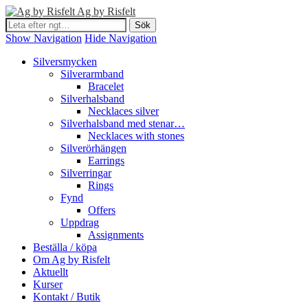
Ag by Risfelt
Show Navigation
Hide Navigation
Silversmycken
Silverarmband
Bracelet
Silverhalsband
Necklaces silver
Silverhalsband med stenar…
Necklaces with stones
Silverörhängen
Earrings
Silverringar
Rings
Fynd
Offers
Uppdrag
Assignments
Beställa / köpa
Om Ag by Risfelt
Aktuellt
Kurser
Kontakt / Butik