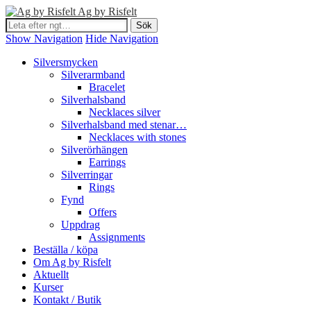
Ag by Risfelt
Show Navigation
Hide Navigation
Silversmycken
Silverarmband
Bracelet
Silverhalsband
Necklaces silver
Silverhalsband med stenar…
Necklaces with stones
Silverörhängen
Earrings
Silverringar
Rings
Fynd
Offers
Uppdrag
Assignments
Beställa / köpa
Om Ag by Risfelt
Aktuellt
Kurser
Kontakt / Butik